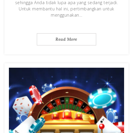
sehingga Anda tidak lupa apa yang sedang terjadi.
Untuk membantu hal ini, pertimbangkan untuk
menggunakan…
Read More