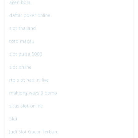
agen bola
daftar poker online
slot thailand
toto macau
slot pulsa 5000
slot online
rtp slot hari ini live
mahjong ways 3 demo
situs slot online
Slot
Judi Slot Gacor Terbaru