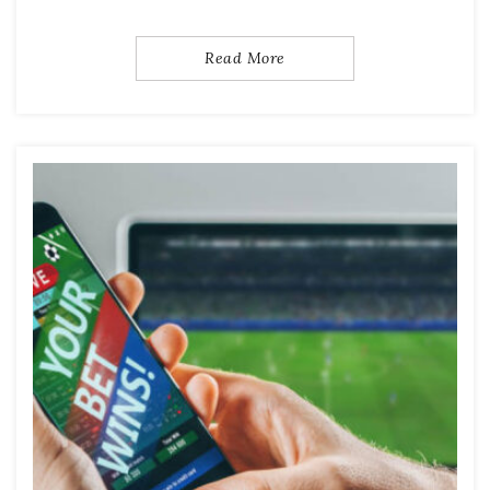
Read More