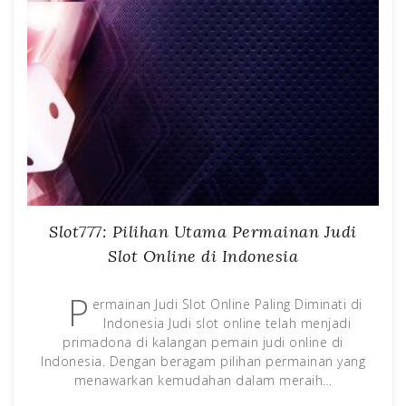
Slot777: Pilihan Utama Permainan Judi
Slot Online di Indonesia
P
ermainan Judi Slot Online Paling Diminati di
Indonesia Judi slot online telah menjadi
primadona di kalangan pemain judi online di
Indonesia. Dengan beragam pilihan permainan yang
menawarkan kemudahan dalam meraih…